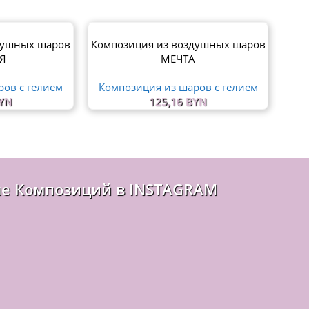
душных шаров
Композиция из воздушных шаров
Ком
Я
МЕЧТА
ров с гелием
Композиция из шаров с гелием
Ко
YN
125,16
BYN
е Композиций в INSTAGRAM