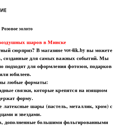
ИЕ
 Розовое золото
 воздушных шаров в Минске
тный сюрприз? В магазине vov4ik.by вы можете
в, созданные для самых важных событий. Мы
о подходят для оформления фотозон, подарков
или юбилеев.
пны любые форматы:
кадные связки, которые крепятся на изящном
держат форму.
ые
латексные шары
(пастель, металлик, хром) с
цами и звездами.
ов, дополненные большими фольгированными