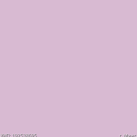
УНП: 192538695
г. Минс