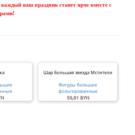
о каждый ваш праздник станет ярче вместе с
рами!
ка
Шар Большая звезда Мстители
Ша
льшие
Фигуры большие
анные
фольгированные
YN
50,81
BYN