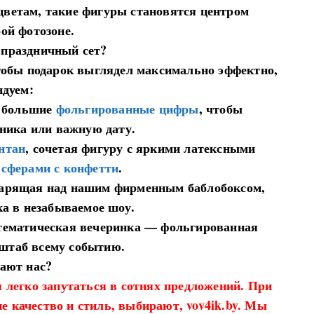
цветам, такие фигуры становятся центром
ой фотозоне.
 праздничный сет?
тобы подарок выглядел максимально эффектно,
дуем:
е большие
фольгированные цифры
, чтобы
ника или важную дату.
нтан
, сочетая фигуру с яркими латексными
сферами с конфетти
.
 парящая над нашим фирменным баблобоксом,
а в незабываемое шоу.
и тематическая вечеринка — фольгированная
штаб всему событию.
ают нас?
 легко запутаться в сотнях предложений. При
е качество и стиль, выбирают, vov4ik.by. Мы