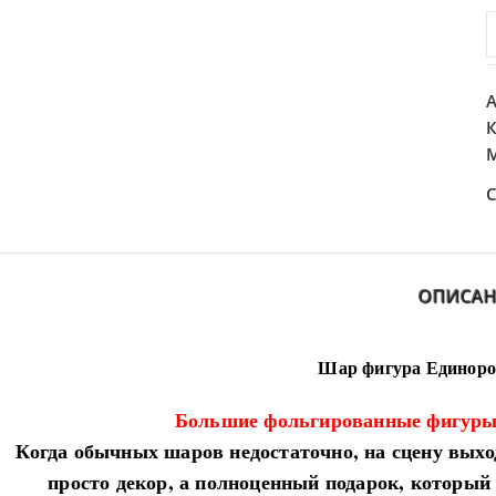
А
К
М
С
ОПИСАН
Шар фигура Едино
Большие фольгированные фигуры:
​Когда обычных шаров недостаточно, на сцену вых
просто декор, а полноценный подарок, который 