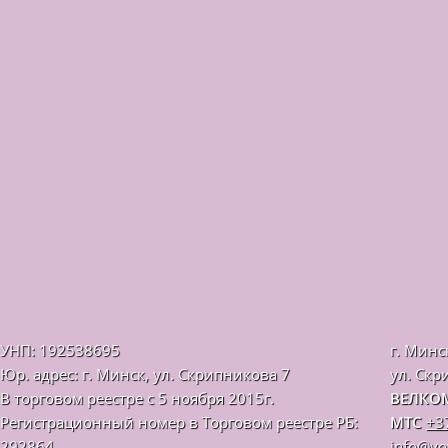
УНП: 192538695
г. Минс
Юр. адрес: г. Минск, ул. Скрипникова 7
ул. Скр
В торговом реестре с 5 ноября 2015г.
ВЕЛКО
Регистрационный номер в Торговом реестре РБ:
МТС
+3
292864
info@vo