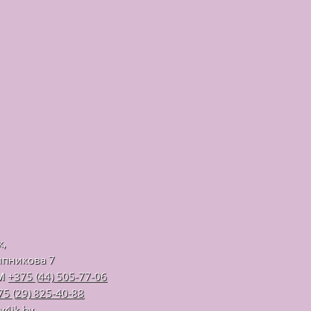
к,
ипникова 7
М
+375 (44) 505-77-06
75 (29) 825-40-88
v4ik.by